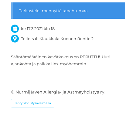
Tarkastelet mennyttä tapahtumaa.
ke 17.3.2021
klo 18
Tello-sali Klaukkala Kuonomäentie 2.
Sääntömääräinen kevätkokous on PERUTTU! Uusi
ajankohta ja paikka ilm. myöhemmin.
©
Nurmijärven Allergia- ja Astmayhdistys ry.
Tehty Yhdistysavaimella