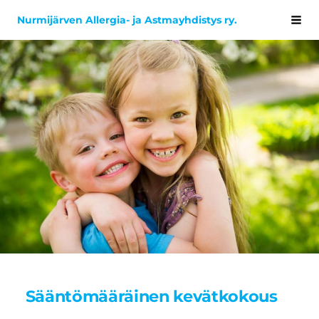
Siirry
Nurmijärven Allergia- ja Astmayhdistys ry.
Val
sivun
sisältöön
Sääntömääräinen kevätkokous